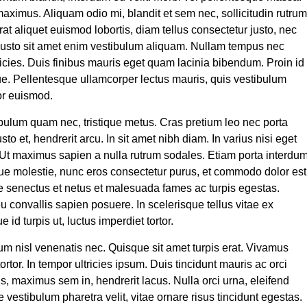
ximus. Aliquam odio mi, blandit et sem nec, sollicitudin rutrum
rat aliquet euismod lobortis, diam tellus consectetur justo, nec
 justo sit amet enim vestibulum aliquam. Nullam tempus nec
icies. Duis finibus mauris eget quam lacinia bibendum. Proin id
eque. Pellentesque ullamcorper lectus mauris, quis vestibulum
or euismod.
ibulum quam nec, tristique metus. Cras pretium leo nec porta
o et, hendrerit arcu. In sit amet nibh diam. In varius nisi eget
 Ut maximus sapien a nulla rutrum sodales. Etiam porta interdu
que molestie, nunc eros consectetur purus, et commodo dolor est
ue senectus et netus et malesuada fames ac turpis egestas.
u convallis sapien posuere. In scelerisque tellus vitae ex
 id turpis ut, luctus imperdiet tortor.
m nisl venenatis nec. Quisque sit amet turpis erat. Vivamus
tortor. In tempor ultricies ipsum. Duis tincidunt mauris ac orci
, maximus sem in, hendrerit lacus. Nulla orci urna, eleifend
e vestibulum pharetra velit, vitae ornare risus tincidunt egestas.