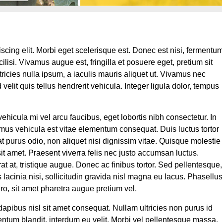
scing elit. Morbi eget scelerisque est. Donec est nisi, fermentu
ilisi. Vivamus augue est, fringilla et posuere eget, pretium sit
icies nulla ipsum, a iaculis mauris aliquet ut. Vivamus nec
velit quis tellus hendrerit vehicula. Integer ligula dolor, tempus
ehicula mi vel arcu faucibus, eget lobortis nibh consectetur. In
amus vehicula est vitae elementum consequat. Duis luctus tortor
at purus odio, non aliquet nisi dignissim vitae. Quisque molestie
it amet. Praesent viverra felis nec justo accumsan luctus.
t at, tristique augue. Donec ac finibus tortor. Sed pellentesque,
 lacinia nisi, sollicitudin gravida nisl magna eu lacus. Phasellu
ro, sit amet pharetra augue pretium vel.
pibus nisl sit amet consequat. Nullam ultricies non purus id
ntum blandit, interdum eu velit. Morbi vel pellentesque massa.