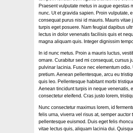
Praesent vulputate metus in augue egestas ma
nunc. Ut et gravida sapien. Proin vulputate, e
consequat purus nisi id mauris. Mauris vitae
turpis eget posuere. Nam feugiat dapibus ultr
lectus in dolor venenatis facilisis quis et n
magna aliquam quis. Integer dignissim temp
In id nunc metus. Proin a mauris luctus, vest
ornare. Curabitur sed mi consequat, cursus just
pulvinar lacinia. Fusce nec elementum odio.
pretium. Aenean pellentesque, arcu eu tristi
quis leo. Pellentesque habitant morbi tristiq
Aenean tincidunt turpis in neque venenatis, e
consectetur eleifend. Cras justo lorem, tristique
Nunc consectetur maximus lorem, id fermentu
felis urna, viverra vel risus at, semper auctor 
pellentesque euismod. Duis eget felis rhoncus
vitae lectus quis, aliquam lacinia dui. Quisqu