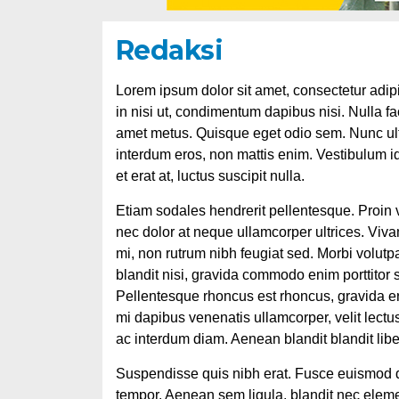
Redaksi
Lorem ipsum dolor sit amet, consectetur adipi
in nisi ut, condimentum dapibus nisi. Nulla fac
amet metus. Quisque eget odio sem. Nunc ultr
interdum eros, non mattis enim. Vestibulum id 
et erat at, luctus suscipit nulla.
Etiam sodales hendrerit pellentesque. Proin v
nec dolor at neque ullamcorper ultrices. Viv
mi, non rutrum nibh feugiat sed. Morbi volutp
blandit nisi, gravida commodo enim porttitor s
Pellentesque rhoncus est rhoncus, gravida era
mi dapibus venenatis ullamcorper, velit lectus
ac interdum diam. Aenean blandit blandit libe
Suspendisse quis nibh erat. Fusce euismod da
tempor. Aenean sem ligula, blandit nec eleme