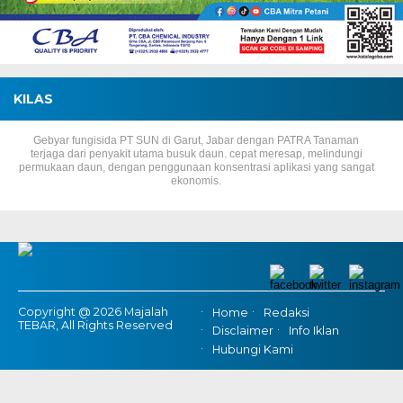
KILAS
Gebyar fungisida PT SUN di Garut, Jabar dengan PATRA Tanaman
terjaga dari penyakit utama busuk daun. cepat meresap, melindungi
permukaan daun, dengan penggunaan konsentrasi aplikasi yang sangat
ekonomis.
Copyright @ 2026 Majalah
Home
Redaksi
TEBAR, All Rights Reserved
Disclaimer
Info Iklan
Hubungi Kami