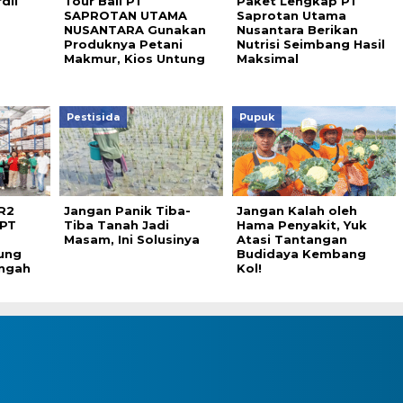
dil
Tour Bali PT
Paket Lengkap PT
SAPROTAN UTAMA
Saprotan Utama
NUSANTARA Gunakan
Nusantara Berikan
Produknya Petani
Nutrisi Seimbang Hasil
Makmur, Kios Untung
Maksimal
Pestisida
Pupuk
R2
Jangan Panik Tiba-
Jangan Kalah oleh
 PT
Tiba Tanah Jadi
Hama Penyakit, Yuk
a
Masam, Ini Solusinya
Atasi Tantangan
ung
Budidaya Kembang
engah
Kol!