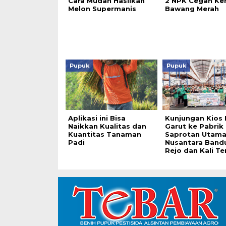
Cara Mudah Hasilkan
2 NPK Cegah Ker
Melon Supermanis
Bawang Merah
Pupuk
Pupuk
Aplikasi ini Bisa
Kunjungan Kios 
Naikkan Kualitas dan
Garut ke Pabrik
Kuantitas Tanaman
Saprotan Utam
Padi
Nusantara Band
Rejo dan Kali T