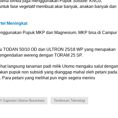
serta lomba juga menggunakan Pupuk
Soluble
: KNO3,
untuk fase vegetatif membuat akar banyak, anakan banyak dan
tel Meningkat
nggunakan Pupuk MKP dan Magnesium. MKP bisa di Campur
baru TODAN 50/10 OD dan ULTRON 25/18 WP yang merupakan
 Pengendalian wereng dengan TORAM 25 SP.
lihat langsung tanaman padi milik Utomo mengaku salut denga
an pupuk non subsidi yang dianggap mahal oleh petani pada
ara petani yang melihat pun ingin segera meniru
t Saprotan Utama Nusantara
Terobosan Teknologi