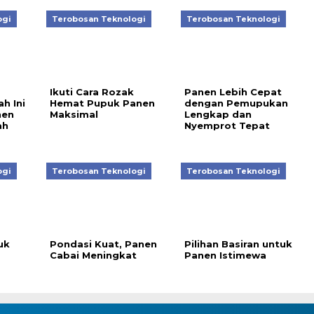
ogi
Terobosan Teknologi
Terobosan Teknologi
Ikuti Cara Rozak
Panen Lebih Cepat
h Ini
Hemat Pupuk Panen
dengan Pemupukan
nen
Maksimal
Lengkap dan
ah
Nyemprot Tepat
ogi
Terobosan Teknologi
Terobosan Teknologi
uk
Pondasi Kuat, Panen
Pilihan Basiran untuk
Cabai Meningkat
Panen Istimewa