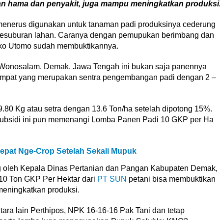
an hama dan penyakit, juga mampu meningkatkan produksi
menerus digunakan untuk tanaman padi produksinya cederung
 kesuburan lahan. Caranya dengan pemupukan berimbang dan
eko Utomo sudah membuktikannya.
Wonosalam, Demak, Jawa Tengah ini bukan saja panennya
tempat yang merupakan sentra pengembangan padi dengan 2 –
80 Kg atau setra dengan 13.6 Ton/ha setelah dipotong 15%.
subsidi ini pun memenangi Lomba Panen Padi 10 GKP per Ha
epat Nge-Crop Setelah Sekali Mupuk
g oleh Kepala Dinas Pertanian dan Pangan Kabupaten Demak,
0 Ton GKP Per Hektar dari
PT SUN
petani bisa membuktikan
eningkatkan produksi.
ara lain Perthipos, NPK 16-16-16 Pak Tani dan tetap