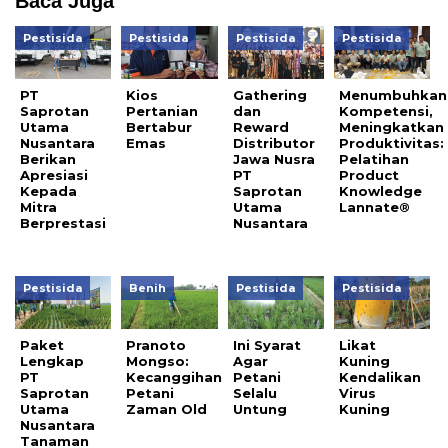
Baca Juga
Pestisida
Pestisida
Pestisida
Pestisida
PT
Kios
Gathering
Menumbuhkan
Saprotan
Pertanian
dan
Kompetensi,
Utama
Bertabur
Reward
Meningkatkan
Nusantara
Emas
Distributor
Produktivitas:
Berikan
Jawa Nusra
Pelatihan
Apresiasi
PT
Product
Kepada
Saprotan
Knowledge
Mitra
Utama
Lannate®
Berprestasi
Nusantara
Pestisida
Benih
Pestisida
Pestisida
Paket
Pranoto
Ini Syarat
Likat
Lengkap
Mongso:
Agar
Kuning
PT
Kecanggihan
Petani
Kendalikan
Saprotan
Petani
Selalu
Virus
Utama
Zaman Old
Untung
Kuning
Nusantara
Tanaman