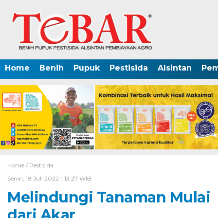
Home
Benih
Pupuk
Pestisida
Alsintan
Pem
Home /
Pestisida
Senin, 18 Juli 2022 - 13:27 WIB
Melindungi Tanaman Mulai
dari Akar