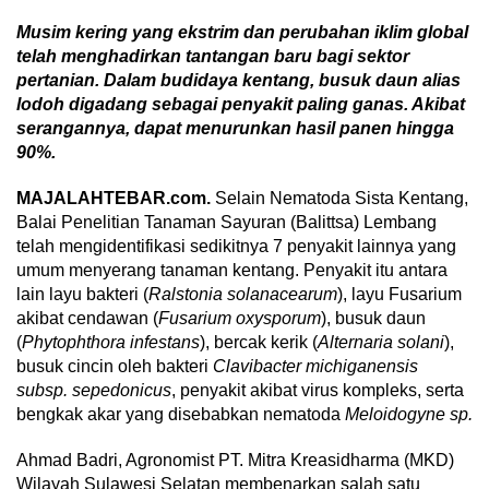
Musim kering yang ekstrim dan perubahan iklim global
telah menghadirkan tantangan baru bagi sektor
pertanian. Dalam budidaya kentang, busuk daun alias
lodoh digadang sebagai penyakit paling ganas. Akibat
serangannya, dapat menurunkan hasil panen hingga
90%.
MAJALAHTEBAR.com.
Selain Nematoda Sista Kentang,
Balai Penelitian Tanaman Sayuran (Balittsa) Lembang
telah mengidentifikasi sedikitnya 7 penyakit lainnya yang
umum menyerang tanaman kentang. Penyakit itu antara
lain layu bakteri (
Ralstonia solanacearum
), layu Fusarium
akibat cendawan (
Fusarium oxysporum
), busuk daun
(
Phytophthora infestans
), bercak kerik (
Alternaria solani
),
busuk cincin oleh bakteri
Clavibacter michiganensis
subsp. sepedonicus
, penyakit akibat virus kompleks, serta
bengkak akar yang disebabkan nematoda
Meloidogyne sp.
Ahmad Badri, Agronomist PT. Mitra Kreasidharma (MKD)
Wilayah Sulawesi Selatan membenarkan salah satu