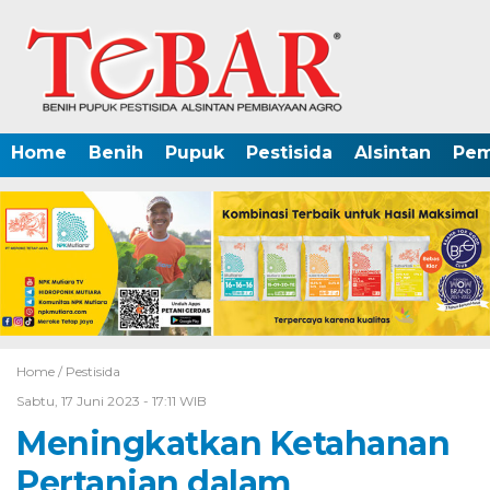
Home
Benih
Pupuk
Pestisida
Alsintan
Pem
Home /
Pestisida
Sabtu, 17 Juni 2023 - 17:11 WIB
Meningkatkan Ketahanan
Pertanian dalam