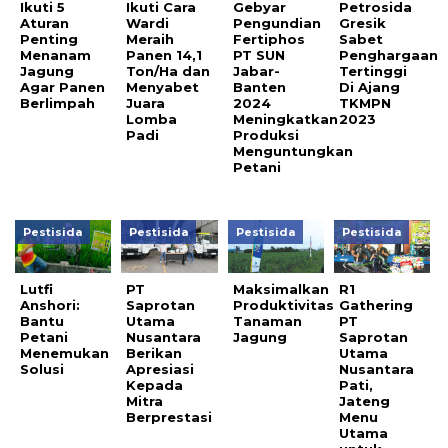
Ikuti 5
Ikuti Cara
Gebyar
Petrosida
Aturan
Wardi
Pengundian
Gresik
Penting
Meraih
Fertiphos
Sabet
Menanam
Panen 14,1
PT SUN
Penghargaan
Jagung
Ton/Ha dan
Jabar-
Tertinggi
Agar Panen
Menyabet
Banten
Di Ajang
Berlimpah
Juara
2024
TKMPN
Lomba
Meningkatkan
2023
Padi
Produksi
Menguntungkan
Petani
Pestisida
Pestisida
Pestisida
Pestisida
Lutfi
PT
Maksimalkan
R1
Anshori:
Saprotan
Produktivitas
Gathering
Bantu
Utama
Tanaman
PT
Petani
Nusantara
Jagung
Saprotan
Menemukan
Berikan
Utama
Solusi
Apresiasi
Nusantara
Kepada
Pati,
Mitra
Jateng
Berprestasi
Menu
Utama