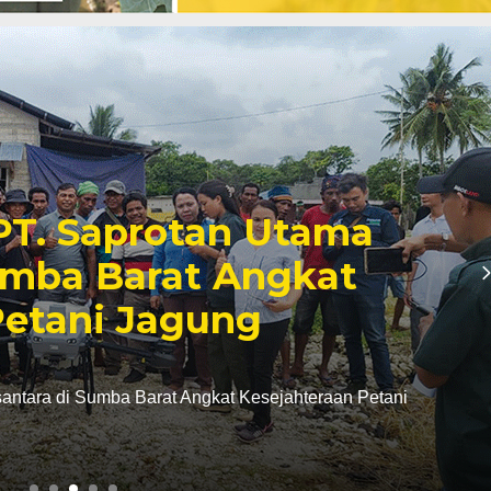
leh Hama Penyakit, Yuk
an Budidaya Kembang
 Atasi Tantangan Budidaya Kembang Kol!
 kol dikatakan…