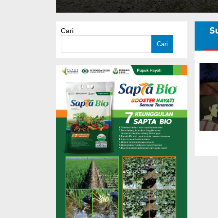
S
Cari
Cari