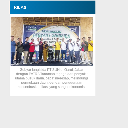
KILAS
Gebyar fungisida PT SUN di Garut, Jabar
dengan PATRA Tanaman terjaga dari penyakit
utama busuk daun. cepat meresap, melindungi
permukaan daun, dengan penggunaan
konsentrasi aplikasi yang sangat ekonomis.