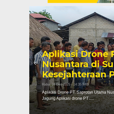
Jangan Kalah o
Atasi Tantang
Kol!
Rabu, 26 Nov 2025 - 11:45 WIB
ani
Jangan Kalah oleh Hama Penyakit, Yuk
MAJALAHTEBAR.com. Kondisi kembang