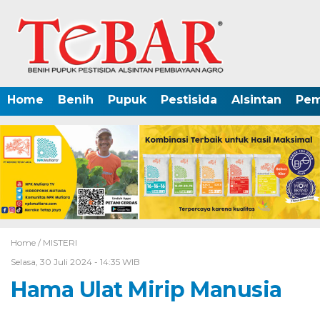
Home
Benih
Pupuk
Pestisida
Alsintan
Pem
Home /
MISTERI
Selasa, 30 Juli 2024 - 14:35 WIB
Hama Ulat Mirip Manusia