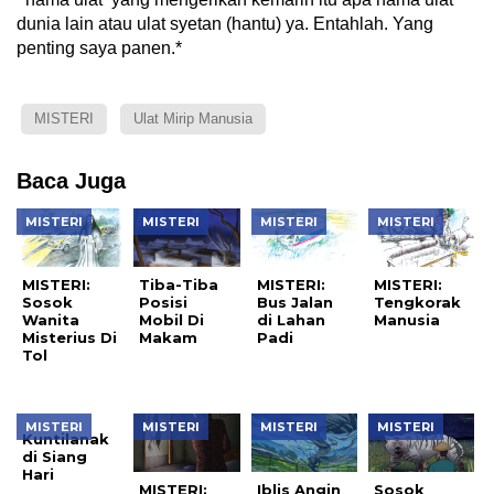
dunia lain atau ulat syetan (hantu) ya. Entahlah. Yang
penting saya panen.*
MISTERI
Ulat Mirip Manusia
Baca Juga
MISTERI
MISTERI
MISTERI
MISTERI
MISTERI:
Tiba-Tiba
MISTERI:
MISTERI:
Sosok
Posisi
Bus Jalan
Tengkorak
Wanita
Mobil Di
di Lahan
Manusia
Misterius Di
Makam
Padi
Tol
MISTERI
MISTERI
MISTERI
MISTERI
Kuntilanak
di Siang
Hari
MISTERI:
Iblis Angin
Sosok