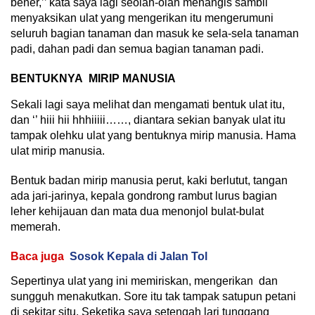
bener,’’ kata saya lagi seolah-olah menangis sambil
menyaksikan ulat yang mengerikan itu mengerumuni
seluruh bagian tanaman dan masuk ke sela-sela tanaman
padi, dahan padi dan semua bagian tanaman padi.
BENTUKNYA MIRIP MANUSIA
Sekali lagi saya melihat dan mengamati bentuk ulat itu,
dan ‘’ hiii hii hhhiiiii……, diantara sekian banyak ulat itu
tampak olehku ulat yang bentuknya mirip manusia. Hama
ulat mirip manusia.
Bentuk badan mirip manusia perut, kaki berlutut, tangan
ada jari-jarinya, kepala gondrong rambut lurus bagian
leher kehijauan dan mata dua menonjol bulat-bulat
memerah.
Baca juga
Sosok Kepala di Jalan Tol
Sepertinya ulat yang ini memiriskan, mengerikan dan
sungguh menakutkan. Sore itu tak tampak satupun petani
di sekitar situ. Seketika saya setengah lari tunggang