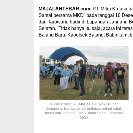
MAJALAHTEBAR.com.
PT. Mitra Kreasidh
Santai bersama MKD” pada tanggal 18 Dese
dan Tarowang hadir di Lapangan Jannang Bo
Selatan. Tidak hanya itu saja, acara ini te
Balang Baru, Kapolsek Batang, Babinkamtibn
H. Paris Yasir, SE, MM. selaku Wakil Bupati
Jeneponto bersiap untuk melepas petani untuk
mengikuti kegiatan Gerak Jalan Santai Bersama
MKD