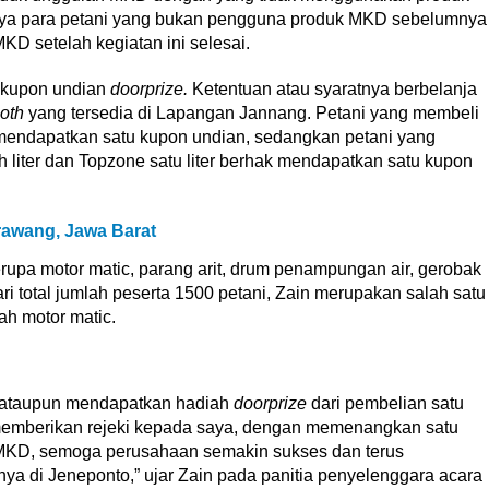
nnya para petani yang bukan pengguna produk MKD sebelumnya
KD setelah kegiatan ini selesai.
 kupon undian
doorprize.
Ketentuan atau syaratnya berbelanja
oth
yang tersedia di Lapangan Jannang. Petani yang membeli
 mendapatkan satu kupon undian, sedangkan petani yang
liter dan Topzone satu liter berhak mendapatkan satu kupon
rawang, Jawa Barat
erupa motor matic, parang arit, drum penampungan air, gerobak
ri total jumlah peserta 1500 petani, Zain merupakan salah satu
h motor matic.
 ataupun mendapatkan hadiah
doorprize
dari pembelian satu
 memberikan rejeki kepada saya, dengan memenangkan satu
 MKD, semoga perusahaan semakin sukses dan terus
ya di Jeneponto,” ujar Zain pada panitia penyelenggara acara