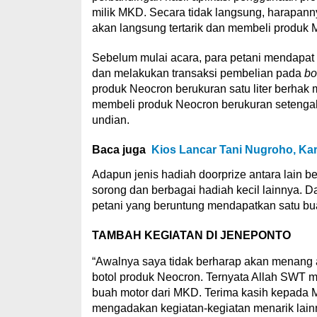
milik MKD. Secara tidak langsung, harapa
akan langsung tertarik dan membeli produk M
Sebelum mulai acara, para petani mendapat
dan melakukan transaksi pembelian pada
bo
produk Neocron berukuran satu liter berhak
membeli produk Neocron berukuran setengah 
undian.
Baca juga
Kios Lancar Tani Nugroho, Ka
Adapun jenis hadiah doorprize antara lain b
sorong dan berbagai hadiah kecil lainnya. Da
petani yang beruntung mendapatkan satu bua
TAMBAH KEGIATAN DI JENEPONTO
“Awalnya saya tidak berharap akan menang
botol produk Neocron. Ternyata Allah SWT
buah motor dari MKD. Terima kasih kepada
mengadakan kegiatan-kegiatan menarik lainn