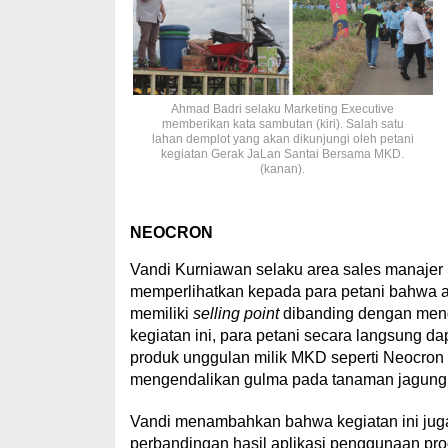
Ahmad Badri selaku Marketing Executive
memberikan kata sambutan (kiri). Salah satu
lahan demplot yang akan dikunjungi oleh petani
kegiatan Gerak JaLan Santai Bersama MKD.
(kanan).
NEOCRON
Vandi Kurniawan selaku area sales manajer
memperlihatkan kepada para petani bahwa ad
memiliki
selling point
dibanding dengan meng
kegiatan ini, para petani secara langsung
produk unggulan milik MKD seperti Neocron a
mengendalikan gulma pada tanaman jagung,”
Vandi menambahkan bahwa kegiatan ini juga
perbandingan hasil aplikasi penggunaan p