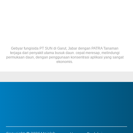
Gebyar fungisida PT SUN di Garut, Jabar dengan PATRA Tanaman
terjaga dari penyakit utama busuk daun. cepat meresap, melindungi
permukaan daun, dengan penggunaan konsentrasi aplikasi yang sangat
ekonomis.