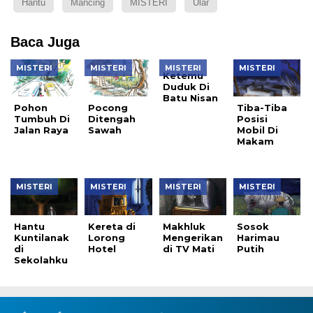
Hantu
Mancing
MISTERI
Ular
Baca Juga
MISTERI
MISTERI
MISTERI
MISTERI
Ketemu
Duduk Di
Batu Nisan
Pohon
Pocong
Tiba-Tiba
Tumbuh Di
Ditengah
Posisi
Jalan Raya
Sawah
Mobil Di
Makam
MISTERI
MISTERI
MISTERI
MISTERI
Hantu
Kereta di
Makhluk
Sosok
Kuntilanak
Lorong
Mengerikan
Harimau
di
Hotel
di TV Mati
Putih
Sekolahku