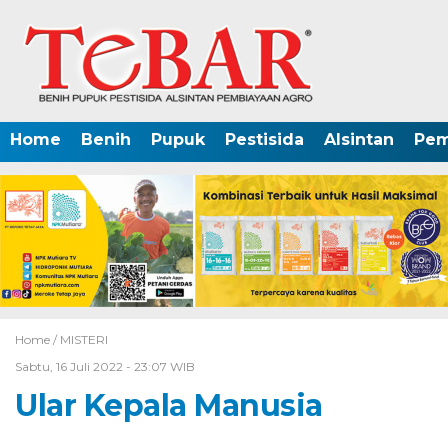
Home
Benih
Pupuk
Pestisida
Alsintan
Pem
Home /
MISTERI
Sabtu, 16 Juli 2022 - 23:07 WIB
Ular Kepala Manusia