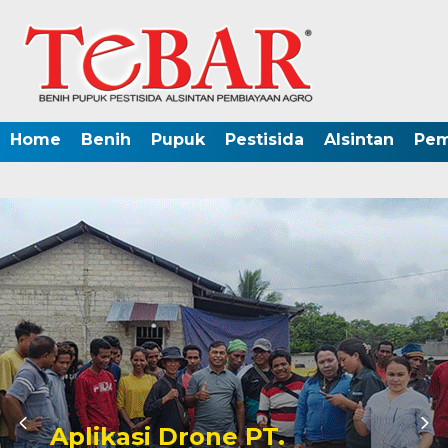
Home
Benih
Pupuk
Pestisida
Alsintan
Pem
Aplikasi Drone PT.