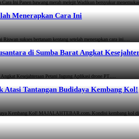
 Cara Ini Panen bawang merah melejit Wadikun bersyukur menemuk
elah Menerapkan Cara Ini
 Riswan sukses bertanam kentang setelah menerapkan cara ini….
usantara di Sumba Barat Angkat Kesejahte
 Angkat Kesejahteraan Petani Jagung Aplikasi drone PT….
k Atasi Tantangan Budidaya Kembang Kol!
Budidaya Kembang Kol! MAJALAHTEBAR.com. Kondisi kembang kol d