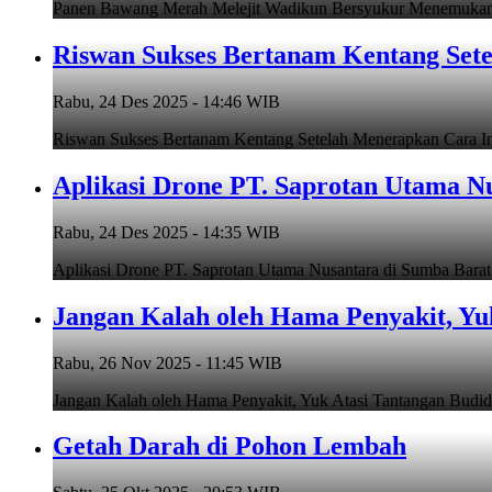
Panen Bawang Merah Melejit Wadikun Bersyukur Menemukan
Riswan Sukses Bertanam Kentang Set
Rabu, 24 Des 2025 - 14:46 WIB
Riswan Sukses Bertanam Kentang Setelah Menerapkan Cara Ini
Aplikasi Drone PT. Saprotan Utama N
Rabu, 24 Des 2025 - 14:35 WIB
Aplikasi Drone PT. Saprotan Utama Nusantara di Sumba Barat
Jangan Kalah oleh Hama Penyakit, Yu
Rabu, 26 Nov 2025 - 11:45 WIB
Jangan Kalah oleh Hama Penyakit, Yuk Atasi Tantangan 
Getah Darah di Pohon Lembah