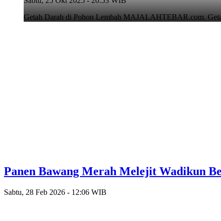
Sabtu, 25 Okt 2025 - 20:53 WIB
Getah Darah di Pohon Lembah MAJALAHTEBAR.com. Getah D
Panen Bawang Merah Melejit Wadikun B
Sabtu, 28 Feb 2026 - 12:06 WIB