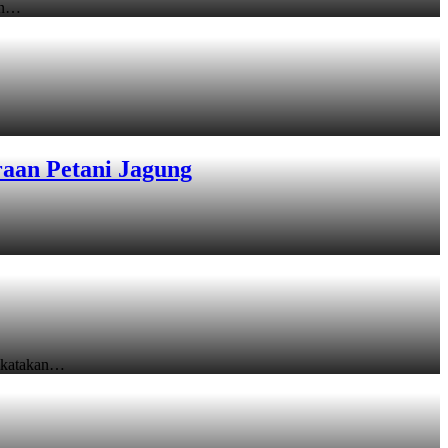
an…
raan Petani Jagung
ikatakan…