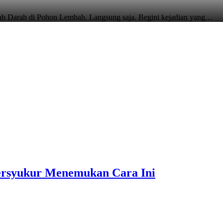
arah di Pohon Lembah. Langsung saja. Begini kejadian yang…
ersyukur Menemukan Cara Ini