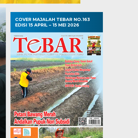
COVER MAJALAH TEBAR NO.163
EDISI 15 APRIL – 15 MEI 2026
Getah Darah di Poh
Sabtu, 25 Okt 2025 - 20:53 WIB
Getah Darah di Pohon Lembah MAJALAHTEBAR.com
saja. Begini kejadian yang…