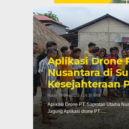
Jangan Kalah o
Atasi Tantang
Kol!
Rabu, 26 Nov 2025 - 11:45 WIB
tani
Jangan Kalah oleh Hama Penyakit, Yu
MAJALAHTEBAR.com. Kondisi kemban