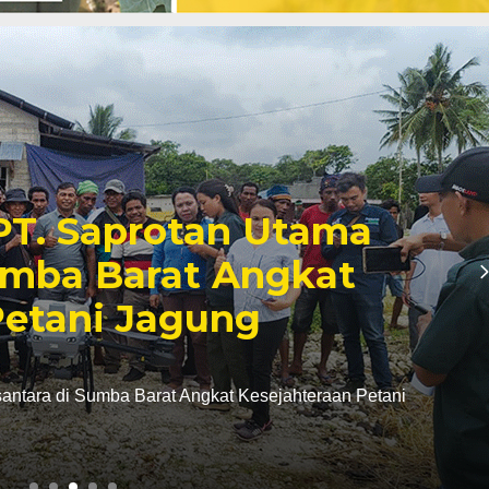
leh Hama Penyakit, Yuk
an Budidaya Kembang
k Atasi Tantangan Budidaya Kembang Kol!
g kol dikatakan…