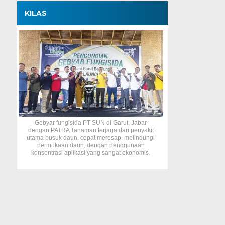
KILAS
Gebyar fungisida PT SUN di Garut, Jabar
dengan PATRA Tanaman terjaga dari penyakit
utama busuk daun. cepat meresap, melindungi
permukaan daun, dengan penggunaan
konsentrasi aplikasi yang sangat ekonomis.