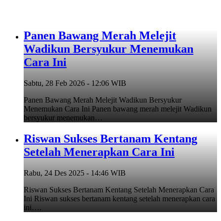
Panen Bawang Merah Melejit
Wadikun Bersyukur Menemukan
Cara Ini
Sabtu, 28 Feb 2026 - 12:06 WIB
Panen Bawang Merah Melejit Wadikun Bersyukur
Menemukan Cara Ini Panen bawang merah melejit Wadikun
bersyukur menemukan…
Riswan Sukses Bertanam Kentang
Setelah Menerapkan Cara Ini
Rabu, 24 Des 2025 - 14:46 WIB
Riswan Sukses Bertanam Kentang Setelah Menerapkan Cara
Ini Riswan sukses bertanam kentang setelah menerapkan cara
ini….