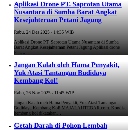
Aplikasi Drone PT. Saprotan Utama
Nusantara di Sumba Barat Angkat
Kesejahteraan Petani Jagung
Rabu, 24 Des 2025 - 14:35 WIB
Aplikasi Drone PT. Saprotan Utama Nusantara di Sumba
Barat Angkat Kesejahteraan Petani Jagung Aplikasi drone
PT….
Jangan Kalah oleh Hama Penyakit,
Yuk Atasi Tantangan Budidaya
Kembang Kol!
Rabu, 26 Nov 2025 - 11:45 WIB
Jangan Kalah oleh Hama Penyakit, Yuk Atasi Tantangan
Budidaya Kembang Kol! MAJALAHTEBAR.com. Kondisi
kembang kol dikatakan…
Getah Darah di Pohon Lembah