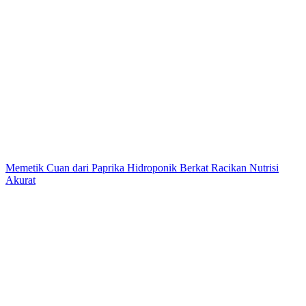
Memetik Cuan dari Paprika Hidroponik Berkat Racikan Nutrisi
Akurat