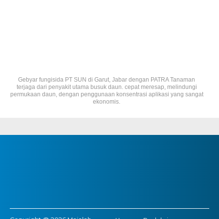
Gebyar fungisida PT SUN di Garut, Jabar dengan PATRA Tanaman
terjaga dari penyakit utama busuk daun. cepat meresap, melindungi
permukaan daun, dengan penggunaan konsentrasi aplikasi yang sangat
ekonomis.