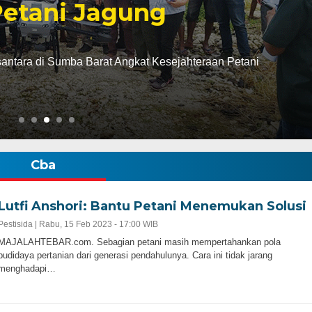
Petani Jagung
antara di Sumba Barat Angkat Kesejahteraan Petani
Cba
Lutfi Anshori: Bantu Petani Menemukan Solusi
Pestisida |
Rabu, 15 Feb 2023 - 17:00 WIB
MAJALAHTEBAR.com. Sebagian petani masih mempertahankan pola
budidaya pertanian dari generasi pendahulunya. Cara ini tidak jarang
menghadapi…