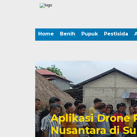
Home
Benih
Pupuk
Pestisida
A
Aplikasi Drone
Nusantara di S