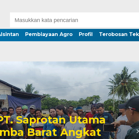
lsintan
Pembiayaan Agro
Profil
Terobosan Tek
 PT. Saprotan Utama
umba Barat Angkat