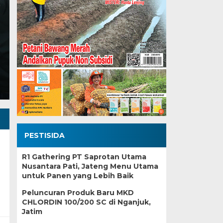
Kol!
Rabu, 26 Nov 2025 - 11:45 WIB
Jangan Kalah oleh Hama Penyakit, Yuk Atasi Tanta
MAJALAHTEBAR.com. Kondisi kembang kol dikata
PESTISIDA
R1 Gathering PT Saprotan Utama
Nusantara Pati, Jateng Menu Utama
untuk Panen yang Lebih Baik
Peluncuran Produk Baru MKD
CHLORDIN 100/200 SC di Nganjuk,
Jatim