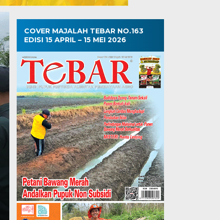
COVER MAJALAH TEBAR NO.163
EDISI 15 APRIL – 15 MEI 2026
oleh Hama Penyakit, Yuk
gan Budidaya Kembang
Yuk Atasi Tantangan Budidaya Kembang Kol!
ang kol dikatakan…