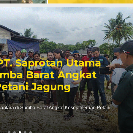
a
Jangan Kalah 
Atasi Tantan
Kol!
Rabu, 26 Nov 2025 - 11:45 WIB
Petani
Jangan Kalah oleh Hama Penyakit, 
MAJALAHTEBAR.com. Kondisi kemb