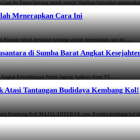
 Cara Ini Panen bawang merah melejit Wadikun bersyukur menemuk
elah Menerapkan Cara Ini
 Riswan sukses bertanam kentang setelah menerapkan cara ini….
usantara di Sumba Barat Angkat Kesejahte
 Angkat Kesejahteraan Petani Jagung Aplikasi drone PT….
k Atasi Tantangan Budidaya Kembang Kol!
Budidaya Kembang Kol! MAJALAHTEBAR.com. Kondisi kembang kol d