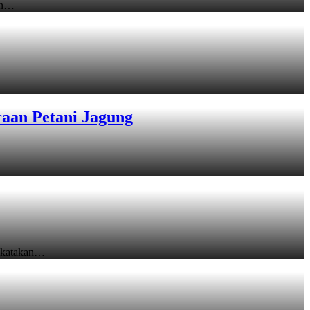
an…
raan Petani Jagung
ikatakan…