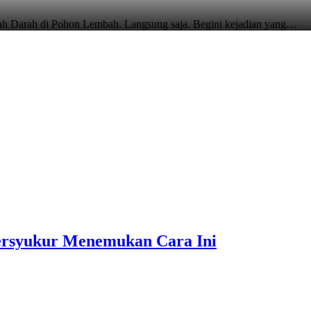
arah di Pohon Lembah. Langsung saja. Begini kejadian yang…
ersyukur Menemukan Cara Ini