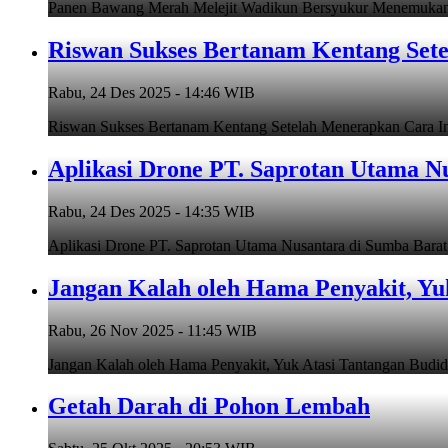
Panen Bawang Merah Melejit Wadikun Bersyukur Menemukan
Riswan Sukses Bertanam Kentang Set
Rabu, 24 Des 2025 - 14:46 WIB
Riswan Sukses Bertanam Kentang Setelah Menerapkan Cara Ini
Aplikasi Drone PT. Saprotan Utama N
Rabu, 24 Des 2025 - 14:35 WIB
Aplikasi Drone PT. Saprotan Utama Nusantara di Sumba Barat
Jangan Kalah oleh Hama Penyakit, Yu
Rabu, 26 Nov 2025 - 11:45 WIB
Jangan Kalah oleh Hama Penyakit, Yuk Atasi Tantangan 
Getah Darah di Pohon Lembah