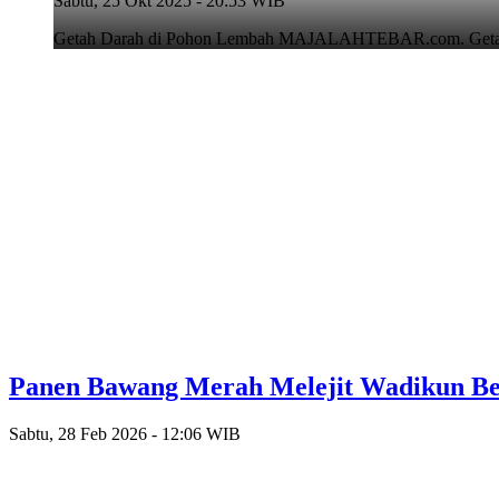
Sabtu, 25 Okt 2025 - 20:53 WIB
Getah Darah di Pohon Lembah MAJALAHTEBAR.com. Getah D
Panen Bawang Merah Melejit Wadikun B
Sabtu, 28 Feb 2026 - 12:06 WIB