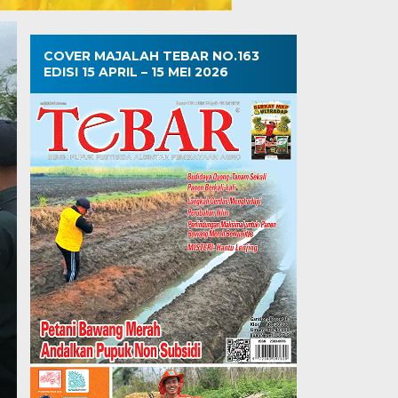
COVER MAJALAH TEBAR NO.163
EDISI 15 APRIL – 15 MEI 2026
Getah Darah di Po
Sabtu, 25 Okt 2025 - 20:53 WIB
Getah Darah di Pohon Lembah MAJALAHTEBAR.c
saja. Begini kejadian yang…