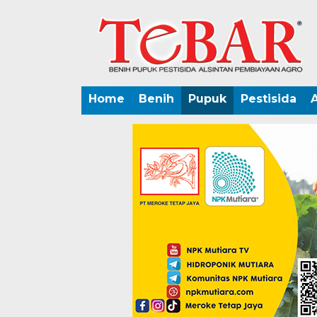
Home
Benih
Pupuk
Pestisida
A