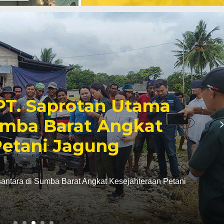
oleh Hama Penyakit, Yuk
gan Budidaya Kembang
Yuk Atasi Tantangan Budidaya Kembang Kol!
ang kol dikatakan…