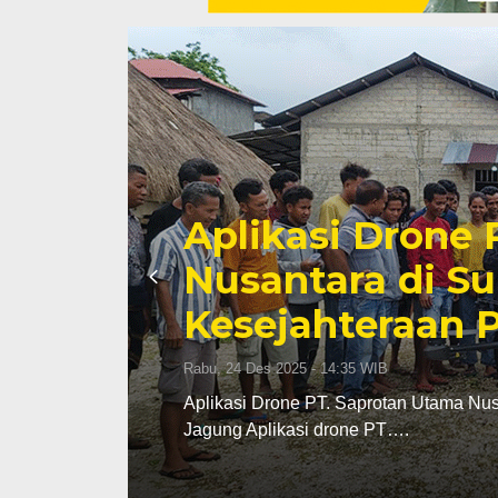
a
Jangan Kalah 
Atasi Tantan
Kol!
Rabu, 26 Nov 2025 - 11:45 WIB
Petani
Jangan Kalah oleh Hama Penyakit, 
MAJALAHTEBAR.com. Kondisi kemb