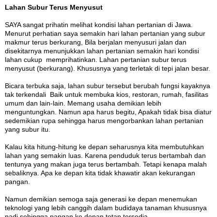
Lahan Subur Terus Menyusut
SAYA sangat prihatin melihat kondisi lahan pertanian di Jawa.
Menurut perhatian saya semakin hari lahan pertanian yang subur
makmur terus berkurang, Bila berjalan menyusuri jalan dan
disekitarnya menunjukkan lahan pertanian semakin hari kondisi
lahan cukup memprihatinkan. Lahan pertanian subur terus
menyusut (berkurang). Khususnya yang terletak di tepi jalan besar.
Bicara terbuka saja, lahan subur tersebut berubah fungsi kayaknya
tak terkendali Baik untuk membuka kios, restoran, rumah, fasilitas
umum dan lain-lain. Memang usaha demikian lebih
menguntungkan. Namun apa harus begitu, Apakah tidak bisa diatur
sedemikian rupa sehingga harus mengorbankan lahan pertanian
yang subur itu.
Kalau kita hitung-hitung ke depan seharusnya kita membutuhkan
lahan yang semakin luas. Karena penduduk terus bertambah dan
tentunya yang makan juga terus bertambah. Tetapi kenapa malah
sebaliknya. Apa ke depan kita tidak khawatir akan kekurangan
pangan.
Namun demikian semoga saja generasi ke depan menemukan
teknologi yang lebih canggih dalam budidaya tanaman khususnya
padi sehingga pangan ke depan tetap tersedia.