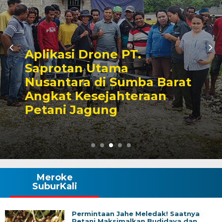
Jangan Kalah oleh Hama
Penyakit, Yuk Atasi
Tantangan Budidaya
Kembang Kol!
Meroke
SuburKali
Permintaan Jahe Meledak! Saatnya
Petani Maksimalkan Budidaya dan